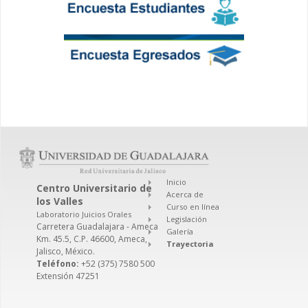
Inicio
Centro Universitario de
Acerca de
los Valles
Curso en línea
Laboratorio Juicios Orales
Legislación
Carretera Guadalajara - Ameca
Galería
Km. 45.5, C.P. 46600, Ameca,
Trayectoria
Jalisco, México.
Teléfono:
+52 (375) 7580 500
Extensión 47251