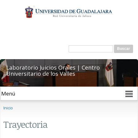
Pasar al
contenido
principal
Formulario de búsqueda
Buscar
Laboratorio Juicios Orales | Centro
Universitario de los Valles
Se encuentra usted aquí
Inicio
Trayectoria