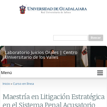
Pasar al
contenido
principal
Formulario de búsqueda
Buscar
Laboratorio Juicios Orales | Centro
Universitario de los Valles
Se encuentra usted aquí
Inicio
»
Curso en línea
Maestría en Litigación Estratégica
en el Sistema Penal Acusatorio