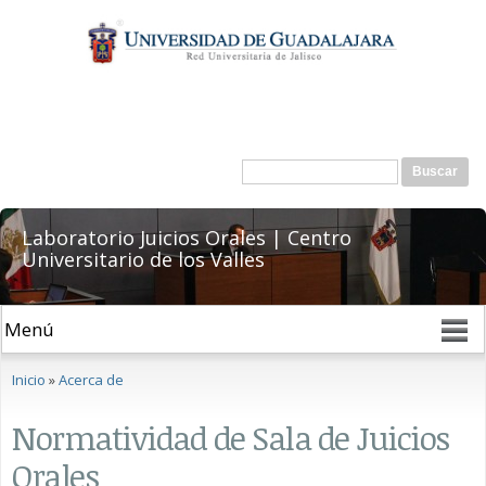
Pasar al
contenido
principal
Formulario de búsqueda
Buscar
Laboratorio Juicios Orales | Centro
Universitario de los Valles
Se encuentra usted aquí
Inicio
»
Acerca de
Normatividad de Sala de Juicios
Orales